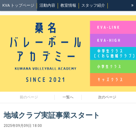
»
KVA トップページ
活動内容
教室情報
スタッフ紹介
KVA-LINK
KVA-High
沿革と理念
規約
地域クラブ活動
イベント履歴
北勢バレーボール協会事務局
バレーって最高にいいね👍️
前のページ
一覧へ
次のページ
地域クラブ実証事業スタート
2025年09月09日 18:00